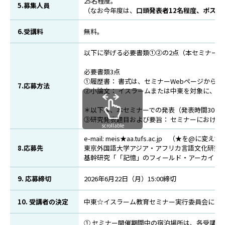
25名程度。
5.募集人員
（なお今年度は、
口頭発表者12名程度、ポスタ
6.受講料
無料。
以下に挙げる必要書類①②の2点（本セミナーでの
必要書類3点
①履歴書： 書式は、セミナーWebページから
7.応募方法
②小論文： イスラームまたは中東を対象に、応
＊以下は、本セミナーでの発表（発表時間30～
③研究発表題目および要旨： セミナーにおける
scrollable
e-mail: meis★aa.tufs.ac.jp （★を@に
8.応募先
東京外国語大学アジア・アフリカ言語文化研究
基幹研究「「記憶」のフィールド・アーカイビ
9. 応募締切
2026年6月22日（月）15:00締切
10. 受講者の決定
中東☆イスラーム教育セミナー実行委員会にお
① セミナー開催期間中の宿泊場所は、各受講者