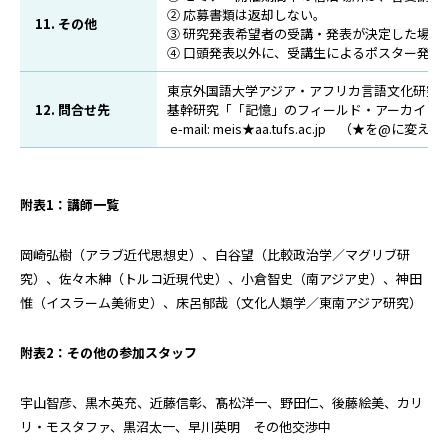
② 応募書類は返却しない。
11. その他
③ 研究発表希望者の受講・発表が決定した場
④ 口頭発表以外に、受講生によるポスター発表
東京外国語大学アジア・アフリカ言語文化研究
12. 問合せ先
基幹研究「「記憶」のフィールド・アーカイビ
e-mail: meis★aa.tufs.ac.jp （★を@に
附表1：講師一覧
岡崎弘樹（アラブ近代思想史）、白谷望（比較政治学／マグリブ研
究）、佐々木紳（トルコ近現代史）、小倉智史（南アジア史）、神田
惟（イスラーム美術史）、床呂郁哉（文化人類学／東南アジア研究）
附表2：その他の参加スタッフ
宇山智彦、黒木英充、近藤信彰、髙松洋一、野田仁、後藤絵美、カリ
リ・モスタファ、黒沼太一、早川英明 その他交渉中