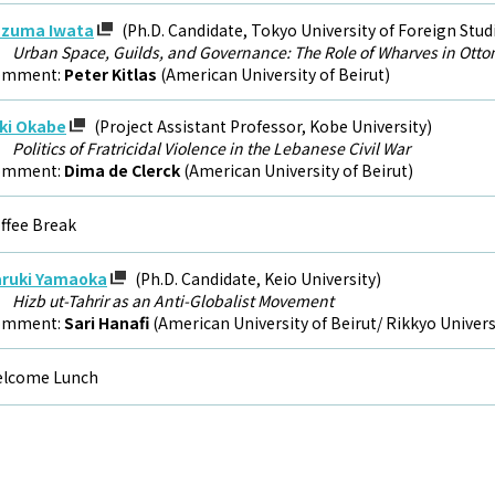
zuma Iwata
(Ph.D. Candidate, Tokyo University of Foreign Stud
Urban Space, Guilds, and Governance: The Role of Wharves in Ottom
omment:
Peter Kitlas
(American University of Beirut)
ki Okabe
(Project Assistant Professor, Kobe University)
Politics of Fratricidal Violence in the Lebanese Civil War
omment:
Dima de Clerck
(American University of Beirut)
ffee Break
ruki Yamaoka
(Ph.D. Candidate, Keio University)
Hizb ut-Tahrir as an Anti-Globalist Movement
omment:
Sari Hanafi
(American University of Beirut/ Rikkyo Universi
lcome Lunch