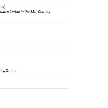
ies)
an Istanbul in the 18th Century
ty, Online)