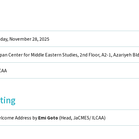
iday, November 28, 2025
pan Center for Middle Eastern Studies, 2
nd
Floor, A2-1, Azariyeh Bld
CAA
ting
lcome Address by
Emi Goto
(Head, JaCMES/ ILCAA)