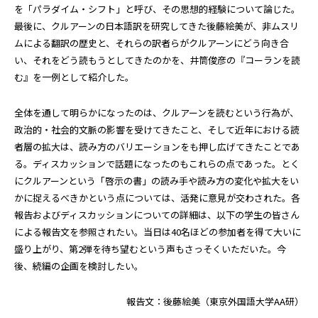
を「パラダイム・シフト」と呼び、その思想的経験について論じた。
最後に、クルアーンの日本語訳を研究してきた後藤絵美が、非ムスリ
ムによる翻訳の歴史と、それらの訳者らがクルアーンにどう向き合
い、それをどう読もうとしてきたのかを、井筒俊彦の『コーランを読
む』を一例として紹介した。
全体を通して明らかになったのは、クルアーンを読むという行為が、
政治的・社会的文脈の影響を受けてきたこと、そして近年における読
者層の拡大は、読み方のバリエーションをも押し広げてきたことであ
る。ディスカッションで話題になったのもこれらの点であった。とく
にクルアーンという「啓示の書」の読み手や読み方の変化や拡大をい
かに捉えるべきかという点については、活発に意見が交わされた。各
報告およびディスカッションについての詳細は、以下の学生の皆さん
による報告文を参照されたい。当日は40名ほどの参加者を得て大いに
盛り上がり、第2弾を待ち望むという声もさっそくいただいた。今
後、続編の企画を検討したい。
報告文：後藤絵美（東京外国語大学AA研）