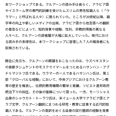
本ワークショップである。クルアーンの読み手は長らく、アラビア語
やイスラーム学の専門的訓練を受けたムスリムの男性知識人ら（「ウ
ラマー」と呼ばれる人々）に限られていた。ところが20世紀以降、識
字率の向上や新しいメディアの出現、アラビア語から他言語への翻訳
の普及などによって、知的背景や経験、性別、宗教的帰属の異なる
人々へと、クルアーンの読者層が大幅に拡大していった。現代におけ
る読み手の多様性は、本ワークショップに登壇した７人の報告者にも
反映されている。
開会に先立ち、クルアーンの朗誦をおこなったのは、ウズベキスタン
の首都タシュケントのモスクでイマームをつとめるハサンハン・アブ
ドゥマジトフ氏である。ウラマーの一人であるハサンハン氏は、第１
部「グローバルな経験」において、中央アジアにおけるクルアーン教
育の歴史を報告し、伝統的教育機関の繁栄と発展、ソビエト連邦政府
統治下での抑圧、その後の復興について語った。一方、モーリシャス
出身のシャウカト・トーラワ氏は、米イェール大学でアラビア語とア
ラブ文学、クルアーン翻訳にまつわる研究・教育に従事する近代的知
識人である。クルアーンの英訳をめぐる自身の試行錯誤の経験を背景