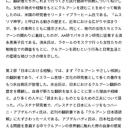
に、翻訳者たちがこれまで行ってきた試行錯誤や挑戦について紹介し
た。女性の視点や経験をもとにクルアーンを読むことをめぐって報告
したのは、米国の研究者セリーヌ・イブラーヒーム氏である。「ムス
リマ神学」と呼ばれる動きの歴史と、近年における広がりや深まり
が、多くの事例とともに提示された。同じく、現代の女性たちとクル
アーンの関わりに着目したのが、AA研でパキスタン研究に従事する須
永恵美子氏である。須永氏は、ラホールのモスクで行った女性たちの
勉強会での調査をもとに、クルアーンを読むという行為と日常生活と
の密接な結びつきの様を示した。
第２部「日本における経験」では、まず『クルアーン やさしい和訳』
の翻訳者であり、イスラーム思想・文化の研究者として多くの著作を
もつ水谷周氏が登壇した。水谷氏は、日本におけるクルアーン翻訳の
歴史を概観し、自身が新たな翻訳を加えることに至った理由や経緯
と、より多くの人々に「読まれる」ものとなるための工夫について語
った。パレスチナ研究者で、パレスチナと日本にルーツをもつハー
ニ・アブデルハディ氏は、近刊の翻訳書である『クルアーン 日本語読
解』にたずさわった一人である。アブデルハディ氏は、日本社会の抱
える問題を意識する中でクルアーンの世界観に触れた際の自身の感覚