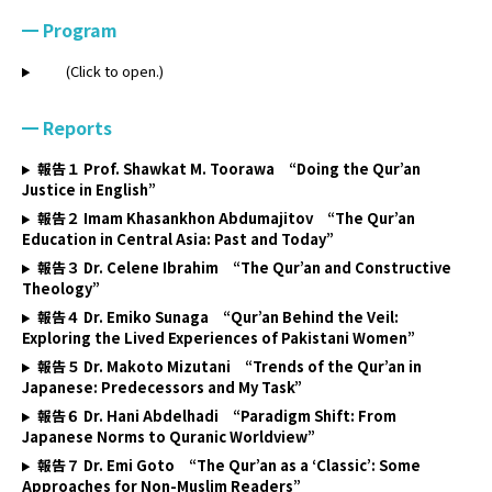
Program
(Click to open.)
Reports
報告１ Prof. Shawkat M. Toorawa “Doing the Qur’an
Justice in English”
報告２ Imam Khasankhon Abdumajitov “The Qur’an
Education in Central Asia: Past and Today”
報告３ Dr. Celene Ibrahim “The Qur’an and Constructive
Theology”
報告４ Dr. Emiko Sunaga “Qur’an Behind the Veil:
Exploring the Lived Experiences of Pakistani Women”
報告５ Dr. Makoto Mizutani “Trends of the Qur’an in
Japanese: Predecessors and My Task”
報告６ Dr. Hani Abdelhadi “Paradigm Shift: From
Japanese Norms to Quranic Worldview”
報告７ Dr. Emi Goto “The Qur’an as a ‘Classic’: Some
Approaches for Non-Muslim Readers”